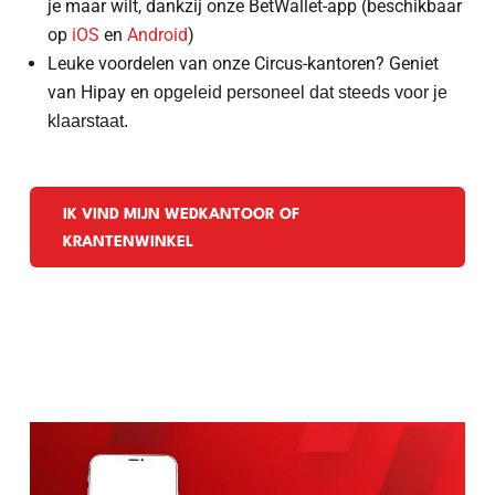
je maar wilt, dankzij onze BetWallet-app (beschikbaar
op
iOS
en
Android
)
Leuke voordelen van onze Circus-kantoren? Geniet
van Hipay en
opgeleid personeel dat steeds voor je
klaarstaat.
IK VIND MIJN WEDKANTOOR OF
KRANTENWINKEL